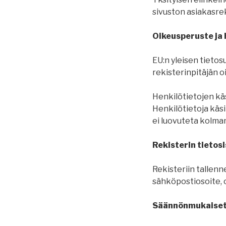
sivuston asiakasrek
Oikeusperuste ja 
EU:n yleisen tieto
rekisterinpitäjän o
Henkilötietojen käs
Henkilötietoja käsit
ei luovuteta kolmans
Rekisterin tietosi
Rekisteriin tallenn
sähköpostiosoite, os
Säännönmukaiset 