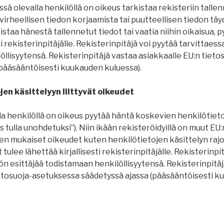
ssä olevalla henkilöllä on oikeus tarkistaa rekisteriin talle
virheellisen tiedon korjaamista tai puutteellisen tiedon täy
istaa hänestä tallennetut tiedot tai vaatia niihin oikaisua, 
ti rekisterinpitäjälle. Rekisterinpitäjä voi pyytää tarvittaes
llisyytensä. Rekisterinpitäjä vastaa asiakkaalle EU:n tiet
(pääsääntöisesti kuukauden kuluessa).
jen käsittelyyn liittyvät oikeudet
lla henkilöllä on oikeus pyytää häntä koskevien henkilötie
s tulla unohdetuksi”). Niin ikään rekisteröidyillä on muut EU:
en mukaiset oikeudet kuten henkilötietojen käsittelyn rajo
 tulee lähettää kirjallisesti rekisterinpitäjälle. Rekisterinpi
n esittäjää todistamaan henkilöllisyytensä. Rekisterinpitä
ietosuoja-asetuksessa säädetyssä ajassa (pääsääntöisesti k