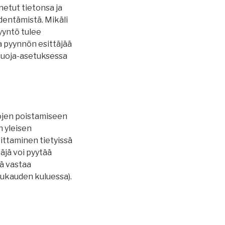
nnetut tietonsa ja
dentämistä. Mikäli
pyyntö tulee
sa pyynnön esittäjää
osuoja-asetuksessa
tojen poistamiseen
n yleisen
ittaminen tietyissä
täjä voi pyytää
jä vastaa
uukauden kuluessa).