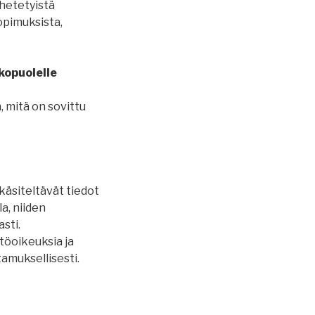
hetetyistä
opimuksista,
kopuolelle
n, mitä on sovittu
käsiteltävät tiedot
a, niiden
sti.
ttöoikeuksia ja
tamuksellisesti.