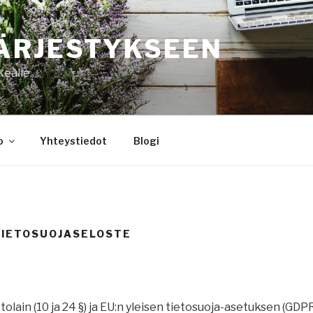
ÄRJESTYKSEEN
keälle.
o
Yhteystiedot
Blogi
 TIETOSUOJASELOSTE
olain (10 ja 24 §) ja EU:n yleisen tietosuoja-asetuksen (GD