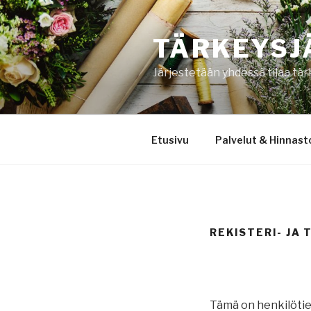
Siirry
sisältöön
TÄRKEYSJ
Järjestetään yhdessä tilaa tär
Etusivu
Palvelut & Hinnast
REKISTERI- JA
Tämä on henkilötiet