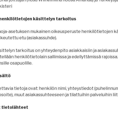
isteri
henkilötietojen käsittelyn tarkoitus
suoja-asetuksen mukainen oikeusperuste henkilötietojen käs
ikeutettu etu (asiakassuhde).
ittelyn tarkoitus on yhteydenpito asiakkaisiin ja asiakassuh
ellään henkilötietolain sallimissa ja edellyttämissä rajoissa.
ille osapuolille.
sältö
ettavia tietoja ovat: henkilön nimi, yhteystiedot (puhelinnu
oite), muut asiakassuhteeseen ja tilattuihin palveluihin liit
tietolähteet