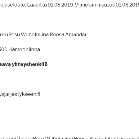
suojaseloste. Laadittu 01.08.2019. Viimeisin muutos 01.08.201
een (Rosu Wilhelmiina Roosa Amanda)
3500 Hämeenlinna
aava yhteyshenkilö
sjarjestykseen.fi
noharjoittajan (Rosu Wilhelmiina Roosa Amanda) ja Tärkeysj