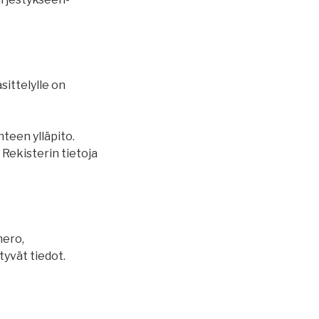
ittelylle on
teen ylläpito.
 Rekisterin tietoja
mero,
tyvät tiedot.