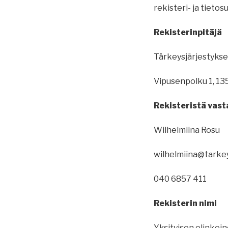
rekisteri- ja tieto
Rekisterinpitäjä
Tärkeysjärjestyks
Vipusenpolku 1, 1
Rekisteristä vast
Wilhelmiina Rosu
wilhelmiina@tarkey
040 6857 411
Rekisterin nimi
Yksityisen elinkei