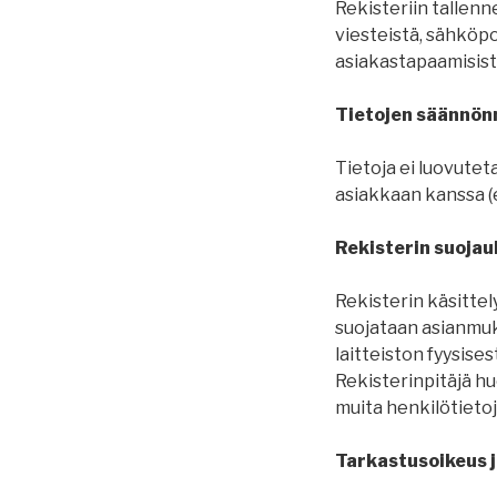
Rekisteriin tallen
viesteistä, sähköpo
asiakastapaamisista 
Tietojen säännönm
Tietoja ei luovuteta
asiakkaan kanssa (e
Rekisterin suojau
Rekisterin käsittel
suojataan asianmuka
laitteiston fyysise
Rekisterinpitäjä huo
muita henkilötietoje
Tarkastusoikeus j