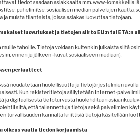
nettavat tiedot saadaan asiakkaalta mm. www-lomakkeilla lä
stitse, puhelimitse, sosiaalisen median palvelujen kautta, s
ja muista tilanteista, joissa asiakas luovuttaa tietojaan.
ukaiset luovutukset ja tietojen siirto EU:n tai ETA:n ul
 muille tahoille. Tietoja voidaan kuitenkin julkaista siltä osi
sim. ennen ja jälkeen -kuvat sosiaaliseen mediaan).
ksen periaatteet
yssä noudatetaan huolellisuutta ja tietojärjestelmien avulla 
isesti. Kun rekisteritietoja säilytetään Internet-palvelimill
stä ja digitaalisesta tietoturvasta huolehditaan asiaankuuluva
lehtii siitä, että tallennettuja tietoja sekä palvelimien käy
n turvallisuuden kannalta kriittisiä tietoja käsitellään luot
a oikeus vaatia tiedon korjaamista