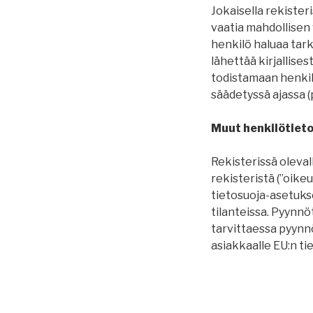
Jokaisella rekisteri
vaatia mahdollisen 
henkilö haluaa tark
lähettää kirjallises
todistamaan henkilö
säädetyssä ajassa 
Muut henkilötieto
Rekisterissä oleva
rekisteristä (”oikeu
tietosuoja-asetuks
tilanteissa. Pyynnöt
tarvittaessa pyynnö
asiakkaalle EU:n t